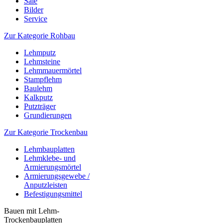
Sale
Bilder
Service
Zur Kategorie Rohbau
Lehmputz
Lehmsteine
Lehmmauermörtel
Stampflehm
Baulehm
Kalkputz
Putzträger
Grundierungen
Zur Kategorie Trockenbau
Lehmbauplatten
Lehmklebe- und
Armierungsmörtel
Armierungsgewebe /
Anputzleisten
Befestigungsmittel
Bauen mit Lehm-
Trockenbauplatten