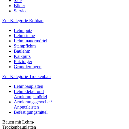
Sale
Bilder
Service
Zur Kategorie Rohbau
Lehmputz
Lehmsteine
Lehmmauermörtel
Stampflehm
Baulehm
Kalkputz
Putzträger
Grundierungen
Zur Kategorie Trockenbau
Lehmbauplatten
Lehmklebe- und
Armierungsmörtel
Armierungsgewebe /
Anputzleisten
Befestigungsmittel
Bauen mit Lehm-
Trockenbauplatten