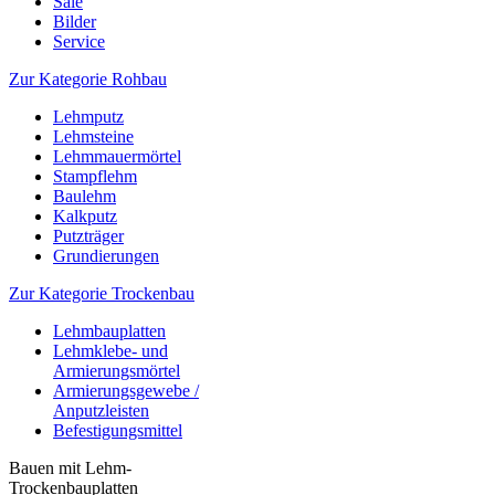
Sale
Bilder
Service
Zur Kategorie Rohbau
Lehmputz
Lehmsteine
Lehmmauermörtel
Stampflehm
Baulehm
Kalkputz
Putzträger
Grundierungen
Zur Kategorie Trockenbau
Lehmbauplatten
Lehmklebe- und
Armierungsmörtel
Armierungsgewebe /
Anputzleisten
Befestigungsmittel
Bauen mit Lehm-
Trockenbauplatten