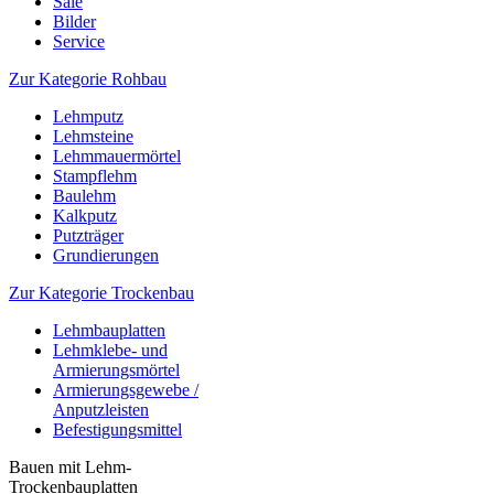
Sale
Bilder
Service
Zur Kategorie Rohbau
Lehmputz
Lehmsteine
Lehmmauermörtel
Stampflehm
Baulehm
Kalkputz
Putzträger
Grundierungen
Zur Kategorie Trockenbau
Lehmbauplatten
Lehmklebe- und
Armierungsmörtel
Armierungsgewebe /
Anputzleisten
Befestigungsmittel
Bauen mit Lehm-
Trockenbauplatten