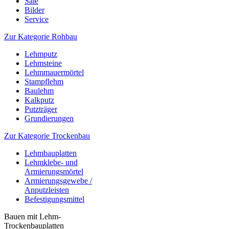
Sale
Bilder
Service
Zur Kategorie Rohbau
Lehmputz
Lehmsteine
Lehmmauermörtel
Stampflehm
Baulehm
Kalkputz
Putzträger
Grundierungen
Zur Kategorie Trockenbau
Lehmbauplatten
Lehmklebe- und
Armierungsmörtel
Armierungsgewebe /
Anputzleisten
Befestigungsmittel
Bauen mit Lehm-
Trockenbauplatten