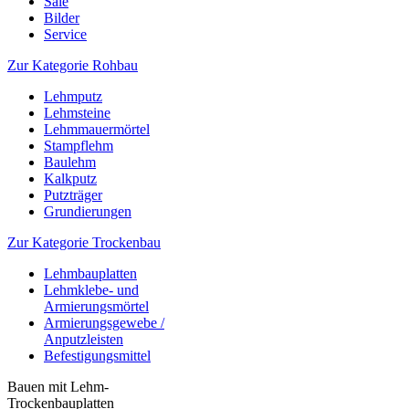
Sale
Bilder
Service
Zur Kategorie Rohbau
Lehmputz
Lehmsteine
Lehmmauermörtel
Stampflehm
Baulehm
Kalkputz
Putzträger
Grundierungen
Zur Kategorie Trockenbau
Lehmbauplatten
Lehmklebe- und
Armierungsmörtel
Armierungsgewebe /
Anputzleisten
Befestigungsmittel
Bauen mit Lehm-
Trockenbauplatten