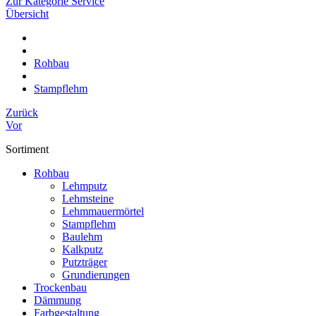
Zur Kategorie Service
Übersicht
Rohbau
Stampflehm
Zurück
Vor
Sortiment
Rohbau
Lehmputz
Lehmsteine
Lehmmauermörtel
Stampflehm
Baulehm
Kalkputz
Putzträger
Grundierungen
Trockenbau
Dämmung
Farbgestaltung