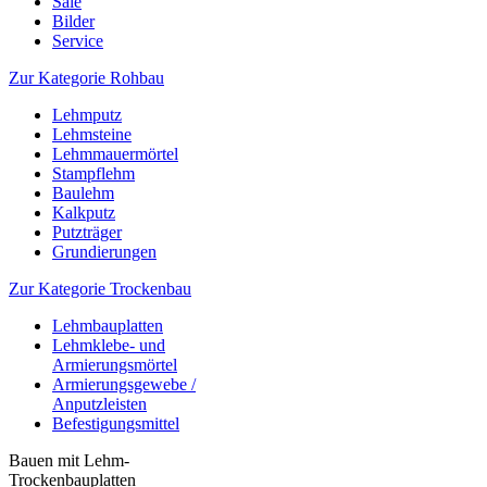
Sale
Bilder
Service
Zur Kategorie Rohbau
Lehmputz
Lehmsteine
Lehmmauermörtel
Stampflehm
Baulehm
Kalkputz
Putzträger
Grundierungen
Zur Kategorie Trockenbau
Lehmbauplatten
Lehmklebe- und
Armierungsmörtel
Armierungsgewebe /
Anputzleisten
Befestigungsmittel
Bauen mit Lehm-
Trockenbauplatten